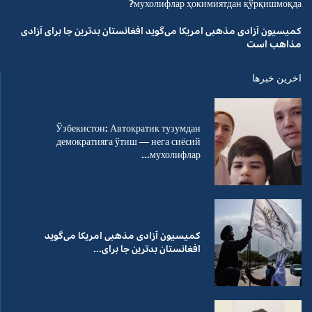
мухолифлар ҳокимиятдан қўрқишмоқда?
کمیسیون آزادی مذهبی امریکا می‌گوید افغانستان بدترین جا برای آزادی
مذاهب است
اخرین خبرها
Ўзбекистон: Автократик тузумдан
демократияга ўтиш — нега сиёсий
мухолифлар...
کمیسیون آزادی مذهبی امریکا می‌گوید
افغانستان بدترین جا برای...