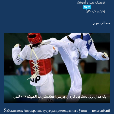
فرهنگ، هنر و آموزش
NEW
زنان و کودکان
مطالب مهم
یک مدال برنز، دستاورد کاروان ورزشی افغانستان در المپیک ۲۰۱۲ لندن
Ўзбекистон: Автократик тузумдан демократияга ўтиш — нега сиёсий