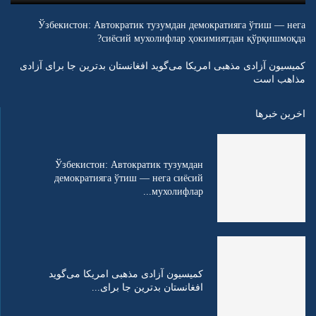
Ўзбекистон: Автократик тузумдан демократияга ўтиш — нега
сиёсий мухолифлар ҳокимиятдан қўрқишмоқда?
کمیسیون آزادی مذهبی امریکا می‌گوید افغانستان بدترین جا برای آزادی
مذاهب است
اخرین خبرها
Ўзбекистон: Автократик тузумдан
демократияга ўтиш — нега сиёсий
мухолифлар...
کمیسیون آزادی مذهبی امریکا می‌گوید
افغانستان بدترین جا برای...