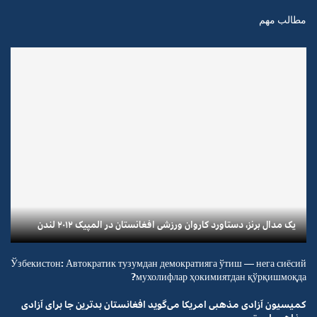
مطالب مهم
یک مدال برنز، دستاورد کاروان ورزشی افغانستان در المپیک ۲۰۱۲ لندن
Ўзбекистон: Автократик тузумдан демократияга ўтиш — нега сиёсий
мухолифлар ҳокимиятдан қўрқишмоқда?
کمیسیون آزادی مذهبی امریکا می‌گوید افغانستان بدترین جا برای آزادی