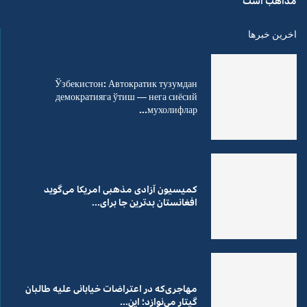
مذاهب است
اخرین خبرها
Ўзбекистон: Автократик тузумдан
демократияга ўтиш — нега сиёсий
мухолифлар...
کمیسیون آزادی مذهبی امریکا می‌گوید
افغانستان بدترین جا برای...
مهاجری‌که در اعتراضات خیابانی علیه طالبان
گیتار می‌نوازد؛ این...