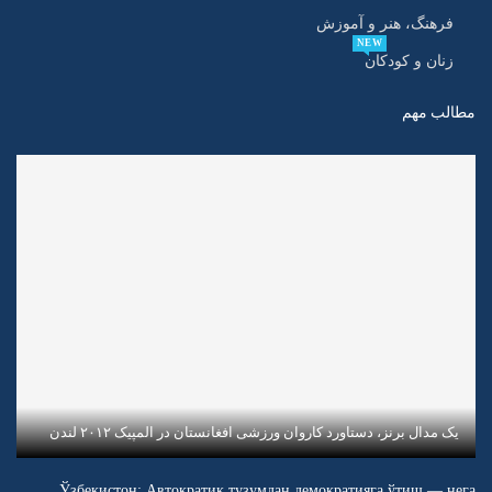
فرهنگ، هنر و آموزش
NEW
زنان و کودکان
مطالب مهم
یک مدال برنز، دستاورد کاروان ورزشی افغانستان در المپیک ۲۰۱۲ لندن
Ўзбекистон: Автократик тузумдан демократияга ўтиш — нега