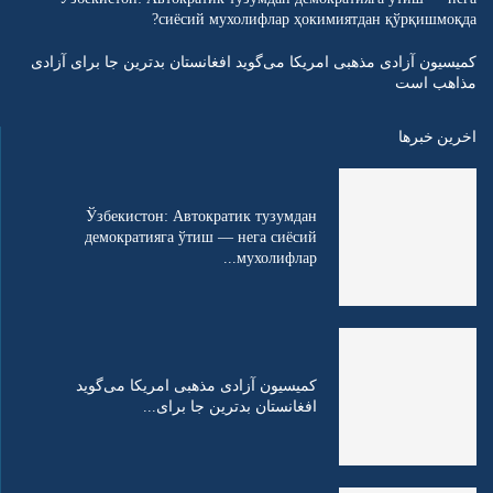
сиёсий мухолифлар ҳокимиятдан қўрқишмоқда?
کمیسیون آزادی مذهبی امریکا می‌گوید افغانستان بدترین جا برای آزادی
مذاهب است
اخرین خبرها
Ўзбекистон: Автократик тузумдан
демократияга ўтиш — нега сиёсий
мухолифлар...
کمیسیون آزادی مذهبی امریکا می‌گوید
افغانستان بدترین جا برای...