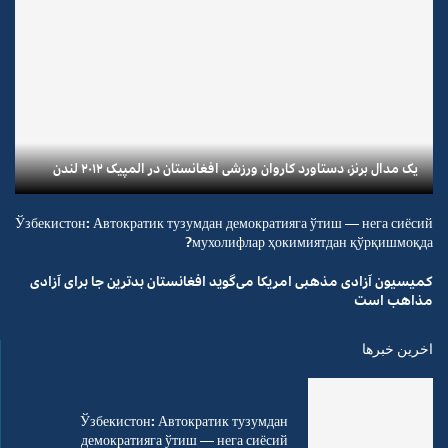
یک مدال برنز، دستاورد کاروان ورزشی افغانستان در المپیک ۲۰۱۲ لندن
Ўзбекистон: Автократик тузумдан демократияга ўтиш — нега сиёсий
мухолифлар ҳокимиятдан қўрқишмоқда?
کمیسیون آزادی مذهبی امریکا می‌گوید افغانستان بدترین جا برای آزادی
مذاهب است
اخرین خبرها
Ўзбекистон: Автократик тузумдан
демократияга ўтиш — нега сиёсий