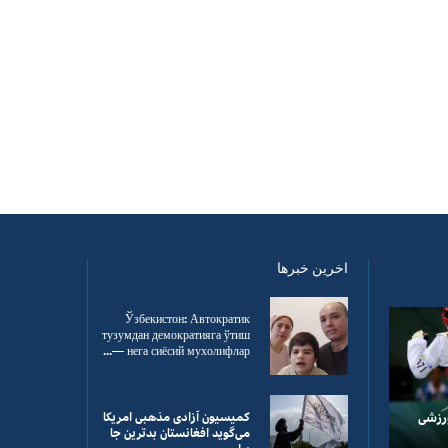
اخرین خبرها
Ўзбекистон: Автократик
тузумдан демократияга ўтиш
— нега сиёсий мухолифлар...
ورزشی
کمیسیون آزادی مذهبی امریکا
می‌گوید افغانستان بدترین جا