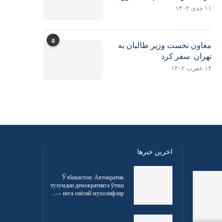
۱۱ جدی ۱۴۰۲
۵
معاون نخست وزیر طالبان به
تهران سفر کرد
۱۴ عقرب ۱۴۰۲
اخرین خبرها
Ўзбекистон: Автократик
тузумдан демократияга ўтиш
— нега сиёсий мухолифлар...