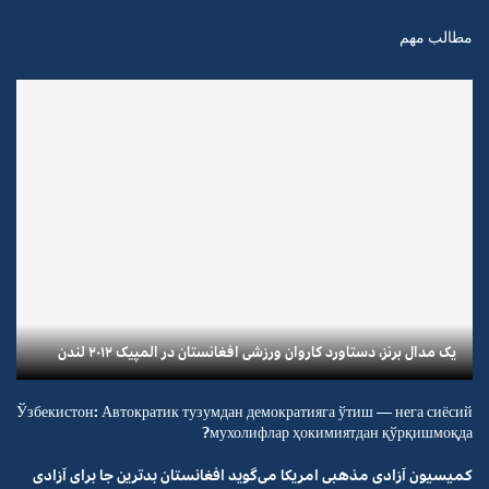
مطالب مهم
یک مدال برنز، دستاورد کاروان ورزشی افغانستان در المپیک ۲۰۱۲ لندن
Ўзбекистон: Автократик тузумдан демократияга ўтиш — нега сиёсий
мухолифлар ҳокимиятдан қўрқишмоқда?
کمیسیون آزادی مذهبی امریکا می‌گوید افغانستان بدترین جا برای آزادی