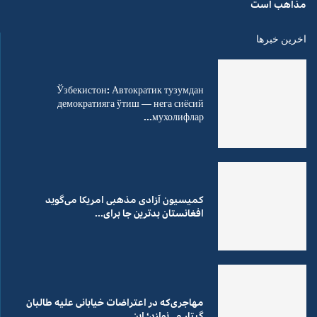
مذاهب است
اخرین خبرها
Ўзбекистон: Автократик тузумдан
демократияга ўтиш — нега сиёсий
мухолифлар...
کمیسیون آزادی مذهبی امریکا می‌گوید
افغانستان بدترین جا برای...
مهاجری‌که در اعتراضات خیابانی علیه طالبان
گیتار می‌نوازد؛ این...