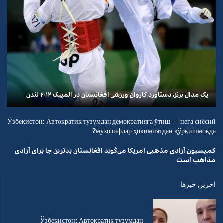
یک مدال برنز، دستاورد کاروان ورزشی افغانستان در المپیک ۲۰۱۲ لندن
Ўзбекистон: Автократик тузумдан демократияга ўтиш — нега сиёсий
мухолифлар ҳокимиятдан қўрқишмоқда?
کمیسیون آزادی مذهبی امریکا می‌گوید افغانستان بدترین جا برای آزادی
مذاهب است
اخرین خبرها
Ўзбекистон: Автократик тузумдан