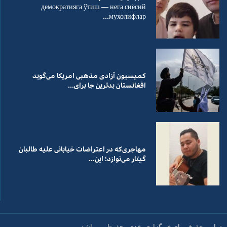
демократияга ўтиш — нега сиёсий
мухолифлар...
کمیسیون آزادی مذهبی امریکا می‌گوید
افغانستان بدترین جا برای...
مهاجری‌که در اعتراضات خیابانی علیه طالبان
گیتار می‌نوازد؛ این...
تمامی حقوق برای خبرگزاری بخدی محفوظ می باشد