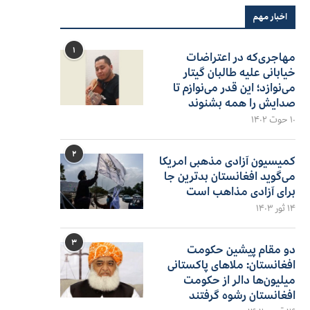
اخبار مهم
۱
مهاجری‌که در اعتراضات
خیابانی علیه طالبان گیتار
می‌نوازد؛ این قدر می‌نوازم تا
صدایش را همه بشنوند
۱۰ حوت ۱۴۰۲
۲
کمیسیون آزادی مذهبی امریکا
می‌گوید افغانستان بدترین جا
برای آزادی مذاهب است
۱۴ ثور ۱۴۰۳
۳
دو مقام پیشین حکومت
افغانستان: ملاهای پاکستانی
میلیون‌ها دالر از حکومت
افغانستان رشوه گرفتند