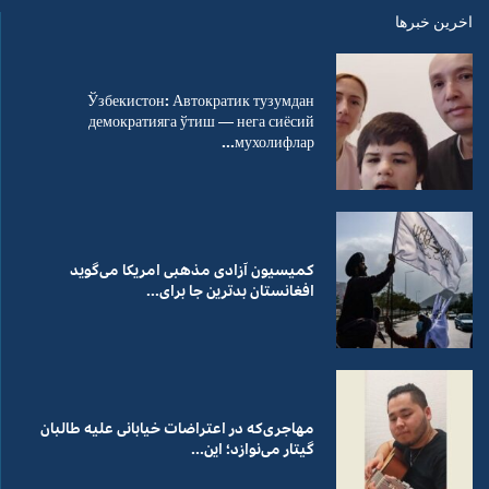
اخرین خبرها
Ўзбекистон: Автократик тузумдан
демократияга ўтиш — нега сиёсий
мухолифлар...
کمیسیون آزادی مذهبی امریکا می‌گوید
افغانستان بدترین جا برای...
مهاجری‌که در اعتراضات خیابانی علیه طالبان
گیتار می‌نوازد؛ این...