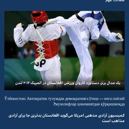
یک مدال برنز، دستاورد کاروان ورزشی افغانستان در المپیک ۲۰۱۲ لندن
Ўзбекистон: Автократик тузумдан демократияга ўтиш — нега сиёсий
мухолифлар ҳокимиятдан қўрқишмоқда?
کمیسیون آزادی مذهبی امریکا می‌گوید افغانستان بدترین جا برای آزادی
مذاهب است