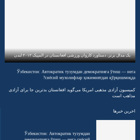
یک مدال برنز، دستاورد کاروان ورزشی افغانستان در المپیک ۲۰۱۲ لندن
Ўзбекистон: Автократик тузумдан демократияга ўтиш — нега
сиёсий мухолифлар ҳокимиятдан қўрқишмоқда?
کمیسیون آزادی مذهبی امریکا می‌گوید افغانستان بدترین جا برای آزادی
مذاهب است
اخرین خبرها
Ўзбекистон: Автократик тузумдан
демократияга ўтиш — нега сиёсий