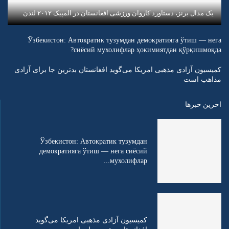
یک مدال برنز، دستاورد کاروان ورزشی افغانستان در المپیک ۲۰۱۲ لندن
Ўзбекистон: Автократик тузумдан демократияга ўтиш — нега
сиёсий мухолифлар ҳокимиятдан қўрқишмоқда?
کمیسیون آزادی مذهبی امریکا می‌گوید افغانستان بدترین جا برای آزادی
مذاهب است
اخرین خبرها
Ўзбекистон: Автократик тузумдан
демократияга ўтиш — нега сиёсий
мухолифлар...
کمیسیون آزادی مذهبی امریکا می‌گوید