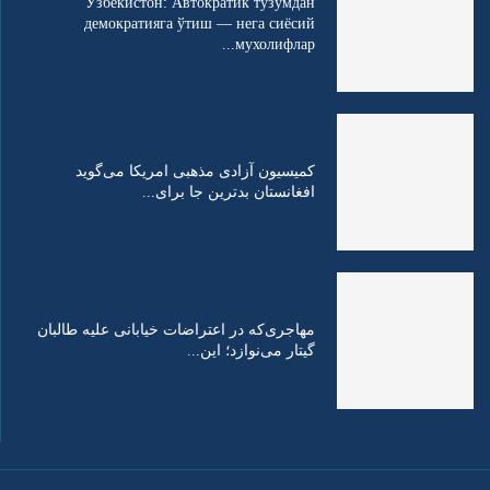
Ўзбекистон: Автократик тузумдан
демократияга ўтиш — нега сиёсий
мухолифлар...
کمیسیون آزادی مذهبی امریکا می‌گوید
افغانستان بدترین جا برای...
مهاجری‌که در اعتراضات خیابانی علیه طالبان
گیتار می‌نوازد؛ این...