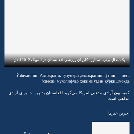
یک مدال برنز، دستاورد کاروان ورزشی افغانستان در المپیک 2012 لندن
Ўзбекистон: Автократик тузумдан демократияга ўтиш — нега
сиёсий мухолифлар ҳокимиятдан қўрқишмоқда?
کمیسیون آزادی مذهبی امریکا می‌گوید افغانستان بدترین جا برای آزادی
مذاهب است
اخرین خبرها