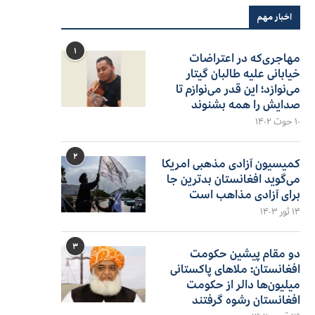
اخبار مهم
۱
مهاجری‌که در اعتراضات
خیابانی علیه طالبان گیتار
می‌نوازد؛ این قدر می‌نوازم تا
صدایش را همه بشنوند
۱۰ حوت ۱۴۰۲
۲
کمیسیون آزادی مذهبی امریکا
می‌گوید افغانستان بدترین جا
برای آزادی مذاهب است
۱۴ ثور ۱۴۰۳
۳
دو مقام پیشین حکومت
افغانستان: ملاهای پاکستانی
میلیون‌ها دالر از حکومت
افغانستان رشوه گرفتند