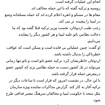
انجام این عملیات گرفته است.
روسیه و ترکیه گفته که با این حمله مخالف اند.
مقام ها در مسکو و انقره اعلام کرده اند که حمله مسلحانه وضع
در لیبیا را پیچیده تر می کند.
رجب طيب اردوغان، نخست وزیر ترکیه قبلا گفته بود که ما
دخالت نظامي ناتو عليه ليبيا و هر كشور ديگر را بيفايده
مي‌دانيم.
او گفت: چنين عملياتي بي فايده است و ممكن است كه عواقب
خطرناكي را بدنبال داشته باشد.
اردوغان خاطرنشان كرد: ‌تركيه عضو ناتو است و ناتو تنها زماني
مي‌تواند در يك كشور دست به حمله‌ نظامي بزند كه كشور عضو
درمعرض حمله قرار گرفته باشد.
با این حال، در نشست امروز که قرار است تا ساعات دیگر در
ترکیه آغاز به کار کند، گزارش مذاکرات نماینده ویژه سازمان
ملل متحد با حکومت لیبیا و مخالفان سرهنگ معمر قذافی طرح
شود.