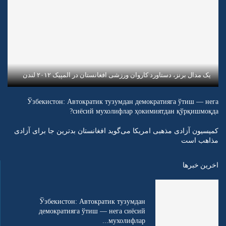
یک مدال برنز، دستاورد کاروان ورزشی افغانستان در المپیک ۲۰۱۲ لندن
Ўзбекистон: Автократик тузумдан демократияга ўтиш — нега
сиёсий мухолифлар ҳокимиятдан қўрқишмоқда?
کمیسیون آزادی مذهبی امریکا می‌گوید افغانستان بدترین جا برای آزادی
مذاهب است
اخرین خبرها
Ўзбекистон: Автократик тузумдан
демократияга ўтиш — нега сиёсий
мухолифлар...