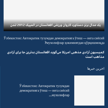
یک مدال برنز، دستاورد کاروان ورزشی افغانستان در المپیک 2012 لندن
Ўзбекистон: Автократик тузумдан демократияга ўтиш — нега сиёсий
мухолифлар ҳокимиятдан қўрқишмоқда?
کمیسیون آزادی مذهبی امریکا می‌گوید افغانستان بدترین جا برای آزادی
مذاهب است
اخرین خبرها
Ўзбекистон: Автократик тузумдан
демократияга ўтиш — нега сиёсий
мухолифлар...