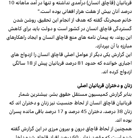
قربانیان (قاچاق انسان) درآمدی نداشته و تنها در آمد ماهانه 10
درصد آنان بیش از هفت هزار افغانی بوده است.”
خانم صبحرنگ گفته که هدف از انجام این تحقیق، روشن شدن
گستردگی قاچاق انسان در کشور است و دولت باید برای کاهش
این روند، به پیمان نامه های منع قاچاق انسان و ایجاد راهکارهای
مبارزه با آن بپردازد.
این گزارش یکی دیگر از عوامل اصلی قاچاق انسان را ازدواج های
اجباری خوانده که حدود 81 درصد قربانیان پیش از 18 سالگی
ازدواج کرده اند.
زنان و دختران قربانیان اصلی
بنابر گزارش کمیسیون مستقل حقوق بشر، بیشترین شمار
قربانیان قاچاق انسان از لحاظ جنسیت نیز زنان و دختران اند که
زنان 38 درصد، دختران 45 درصد و 17 درصد باقی مانده پسران
بوده اند.
همچنین از لحاظ قاچاق درون و بیرون مرزی در این گزارش گفته
شده است که مقصد نهایی 60 درصد افراد قاچاق شده داخل