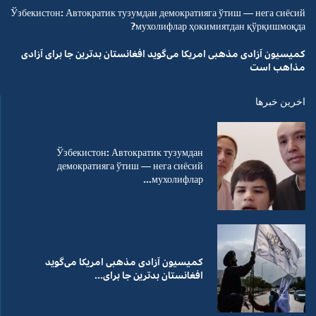
Ўзбекистон: Автократик тузумдан демократияга ўтиш — нега сиёсий
мухолифлар ҳокимиятдан қўрқишмоқда?
کمیسیون آزادی مذهبی امریکا می‌گوید افغانستان بدترین جا برای آزادی
مذاهب است
اخرین خبرها
Ўзбекистон: Автократик тузумдан
демократияга ўтиш — нега сиёсий
мухолифлар...
کمیسیون آزادی مذهبی امریکا می‌گوید
افغانستان بدترین جا برای...