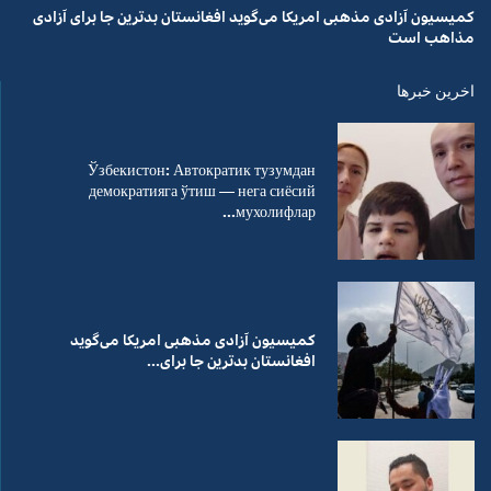
کمیسیون آزادی مذهبی امریکا می‌گوید افغانستان بدترین جا برای آزادی
مذاهب است
اخرین خبرها
Ўзбекистон: Автократик тузумдан
демократияга ўтиш — нега сиёсий
мухолифлар...
کمیسیون آزادی مذهبی امریکا می‌گوید
افغانستان بدترین جا برای...