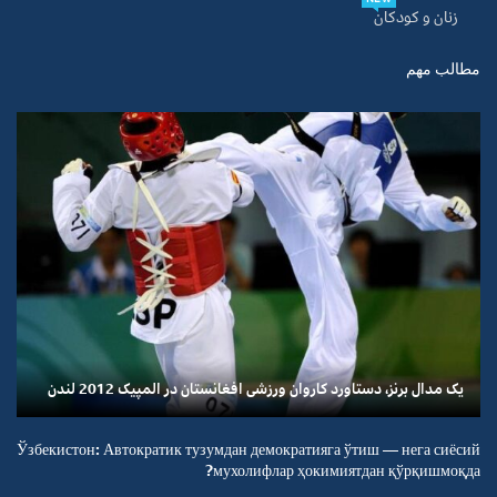
زنان و کودکان
مطالب مهم
یک مدال برنز، دستاورد کاروان ورزشی افغانستان در المپیک 2012 لندن
Ўзбекистон: Автократик тузумдан демократияга ўтиш — нега сиёсий
мухолифлар ҳокимиятдан қўрқишмоқда?