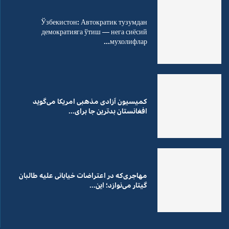
Ўзбекистон: Автократик тузумдан
демократияга ўтиш — нега сиёсий
мухолифлар...
کمیسیون آزادی مذهبی امریکا می‌گوید
افغانستان بدترین جا برای...
مهاجری‌که در اعتراضات خیابانی علیه طالبان
گیتار می‌نوازد؛ این...