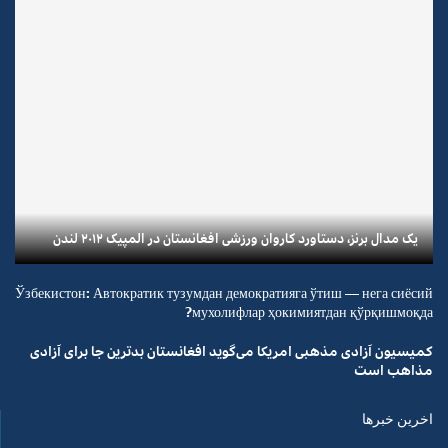
یک مدال برنز، دستاورد کاروان ورزشی افغانستان در المپیک ۲۰۱۲ لندن
Ўзбекистон: Автократик тузумдан демократияга ўтиш — нега сиёсий
мухолифлар ҳокимиятдан қўрқишмоқда?
کمیسیون آزادی مذهبی امریکا می‌گوید افغانستان بدترین جا برای آزادی
مذاهب است
اخرین خبرها