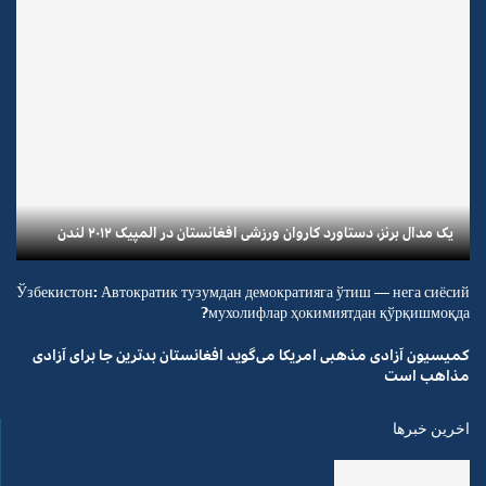
یک مدال برنز، دستاورد کاروان ورزشی افغانستان در المپیک ۲۰۱۲ لندن
Ўзбекистон: Автократик тузумдан демократияга ўтиш — нега сиёсий
мухолифлар ҳокимиятдан қўрқишмоқда?
کمیسیون آزادی مذهبی امریکا می‌گوید افغانستان بدترین جا برای آزادی
مذاهب است
اخرین خبرها