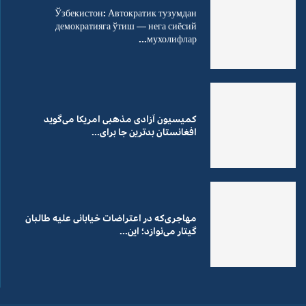
Ўзбекистон: Автократик тузумдан
демократияга ўтиш — нега сиёсий
мухолифлар...
کمیسیون آزادی مذهبی امریکا می‌گوید
افغانستان بدترین جا برای...
مهاجری‌که در اعتراضات خیابانی علیه طالبان
گیتار می‌نوازد؛ این...