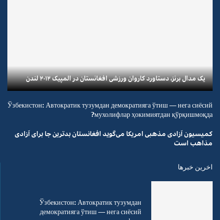
یک مدال برنز، دستاورد کاروان ورزشی افغانستان در المپیک ۲۰۱۲ لندن
Ўзбекистон: Автократик тузумдан демократияга ўтиш — нега сиёсий
мухолифлар ҳокимиятдан қўрқишмоқда?
کمیسیون آزادی مذهبی امریکا می‌گوید افغانستان بدترین جا برای آزادی
مذاهب است
اخرین خبرها
Ўзбекистон: Автократик тузумдан
демократияга ўтиш — нега сиёсий