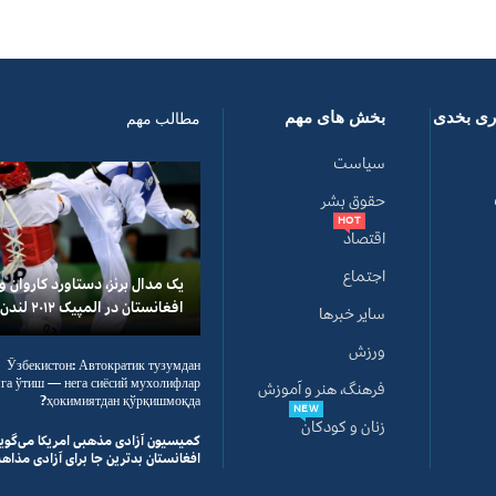
اری بخدی
بخش های مهم
مطالب مهم
سیاست
حقوق بشر
HOT
اقتصاد
اجتماع
یک مدال برنز، دستاورد کاروان 
افغانستان در المپیک ۲۰۱۲ لندن
سایر خبرها
ورزش
Ўзбекистон: Автократик тузумдан
га ўтиш — нега сиёсий мухолифлар
فرهنگ، هنر و آموزش
ҳокимиятдан қўрқишмоқда?
NEW
زنان و کودکان
کمیسیون آزادی مذهبی امریکا می‌گوی
افغانستان بدترین جا برای آزادی مذ