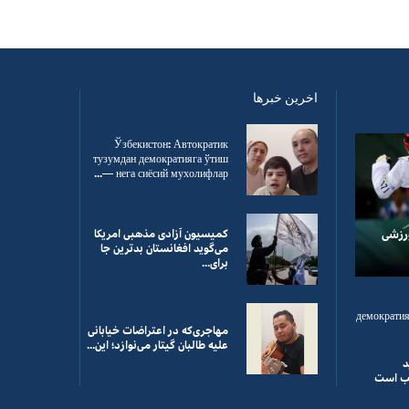
اخرین خبرها
Ўзбекистон: Автократик
тузумдан демократияга ўтиш
— нега сиёсий мухолифлар...
ورزشی
کمیسیون آزادی مذهبی امریکا
می‌گوید افغانستان بدترین جا
برای...
демократия
مهاجری‌که در اعتراضات خیابانی
علیه طالبان گیتار می‌نوازد؛ این...
د
اهب است