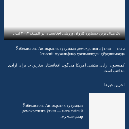
یک مدال برنز، دستاورد کاروان ورزشی افغانستان در المپیک ۲۰۱۲ لندن
Ўзбекистон: Автократик тузумдан демократияга ўтиш — нега
сиёсий мухолифлар ҳокимиятдан қўрқишмоқда?
کمیسیون آزادی مذهبی امریکا می‌گوید افغانستان بدترین جا برای آزادی
مذاهب است
اخرین خبرها
Ўзбекистон: Автократик тузумдан
демократияга ўтиш — нега сиёсий
мухолифлар...