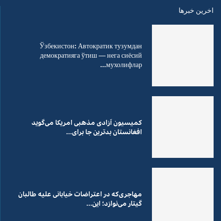
اخرین خبرها
Ўзбекистон: Автократик тузумдан
демократияга ўтиш — нега сиёсий
мухолифлар...
کمیسیون آزادی مذهبی امریکا می‌گوید
افغانستان بدترین جا برای...
مهاجری‌که در اعتراضات خیابانی علیه طالبان
گیتار می‌نوازد؛ این...