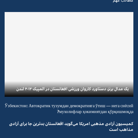
یک مدال برنز، دستاورد کاروان ورزشی افغانستان در المپیک ۲۰۱۲ لندن
Ўзбекистон: Автократик тузумдан демократияга ўтиш — нега сиёсий
мухолифлар ҳокимиятдан қўрқишмоқда?
کمیسیون آزادی مذهبی امریکا می‌گوید افغانستان بدترین جا برای آزادی
مذاهب است