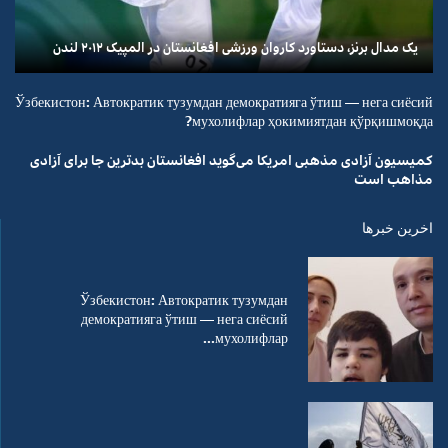
یک مدال برنز، دستاورد کاروان ورزشی افغانستان در المپیک ۲۰۱۲ لندن
Ўзбекистон: Автократик тузумдан демократияга ўтиш — нега сиёсий
мухолифлар ҳокимиятдан қўрқишмоқда?
کمیسیون آزادی مذهبی امریکا می‌گوید افغانستان بدترین جا برای آزادی
مذاهب است
اخرین خبرها
Ўзбекистон: Автократик тузумдан
демократияга ўтиш — нега сиёсий
мухолифлар...