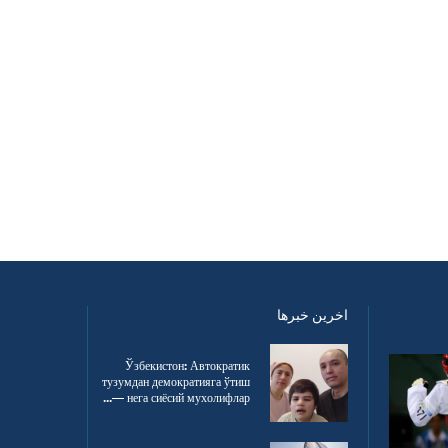
اخرین خبرها
Ўзбекистон: Автократик
тузумдан демократияга ўтиш
— нега сиёсий мухолифлар...