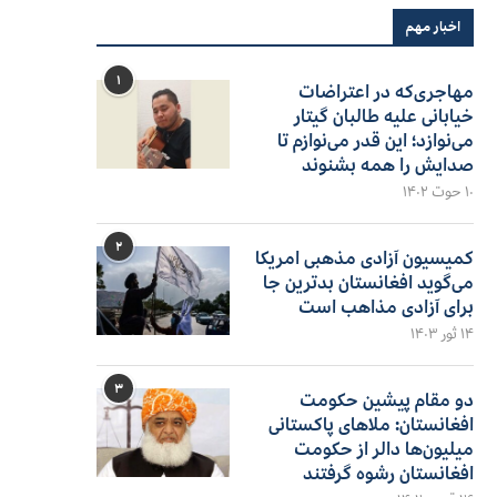
اخبار مهم
۱
مهاجری‌که در اعتراضات
خیابانی علیه طالبان گیتار
می‌نوازد؛ این قدر می‌نوازم تا
صدایش را همه بشنوند
۱۰ حوت ۱۴۰۲
۲
کمیسیون آزادی مذهبی امریکا
می‌گوید افغانستان بدترین جا
برای آزادی مذاهب است
۱۴ ثور ۱۴۰۳
۳
دو مقام پیشین حکومت
افغانستان: ملاهای پاکستانی
میلیون‌ها دالر از حکومت
افغانستان رشوه گرفتند