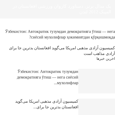
یک مدال برنز، دستاورد کاروان ورزشی افغانستان در
المپیک 2012 لندن
Ўзбекистон: Автократик тузумдан демократияга ўтиш — нега
сиёсий мухолифлар ҳокимиятдан қўрқишмоқда?
کمیسیون آزادی مذهبی امریکا می‌گوید افغانستان بدترین جا برای
آزادی مذاهب است
اخرین خبرها
Ўзбекистон: Автократик тузумдан
демократияга ўтиш — нега сиёсий
мухолифлар...
کمیسیون آزادی مذهبی امریکا می‌گوید
افغانستان بدترین جا برای...