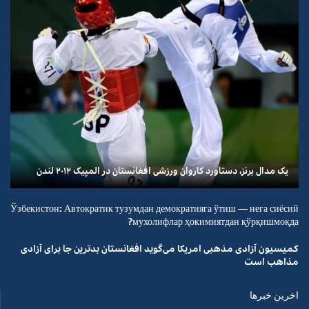
یک مدال برنز، دستاورد کاروان ورزشی افغانستان در المپیک ۲۰۱۲ لندن
Ўзбекистон: Автократик тузумдан демократияга ўтиш — нега сиёсий
мухолифлар ҳокимиятдан қўрқишмоқда?
کمیسیون آزادی مذهبی امریکا می‌گوید افغانستان بدترین جا برای آزادی
مذاهب است
اخرین خبرها