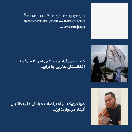
Ўзбекистон: Автократик тузумдан
демократияга ўтиш — нега сиёсий
мухолифлар...
کمیسیون آزادی مذهبی امریکا می‌گوید
افغانستان بدترین جا برای...
مهاجری‌که در اعتراضات خیابانی علیه طالبان
گیتار می‌نوازد؛ این...