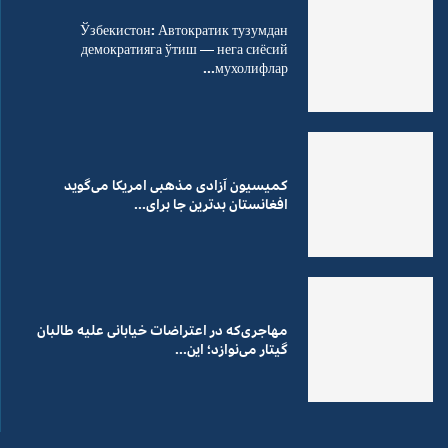
Ўзбекистон: Автократик тузумдан
демократияга ўтиш — нега сиёсий
мухолифлар...
کمیسیون آزادی مذهبی امریکا می‌گوید
افغانستان بدترین جا برای...
مهاجری‌که در اعتراضات خیابانی علیه طالبان
گیتار می‌نوازد؛ این...