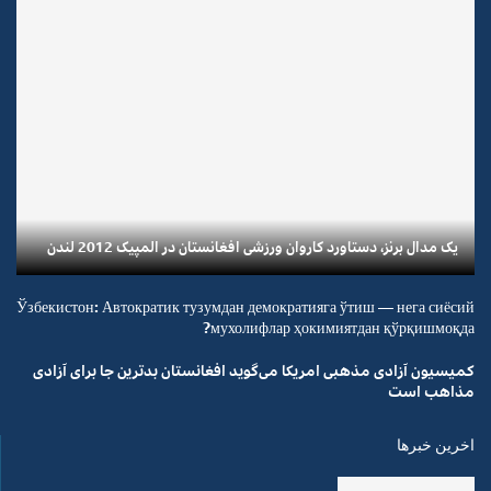
یک مدال برنز، دستاورد کاروان ورزشی افغانستان در المپیک 2012 لندن
Ўзбекистон: Автократик тузумдан демократияга ўтиш — нега сиёсий
мухолифлар ҳокимиятдан қўрқишмоқда?
کمیسیون آزادی مذهبی امریکا می‌گوید افغانستان بدترین جا برای آزادی
مذاهب است
اخرین خبرها