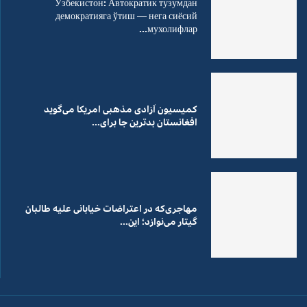
Ўзбекистон: Автократик тузумдан
демократияга ўтиш — нега сиёсий
мухолифлар...
کمیسیون آزادی مذهبی امریکا می‌گوید
افغانستان بدترین جا برای...
مهاجری‌که در اعتراضات خیابانی علیه طالبان
گیتار می‌نوازد؛ این...