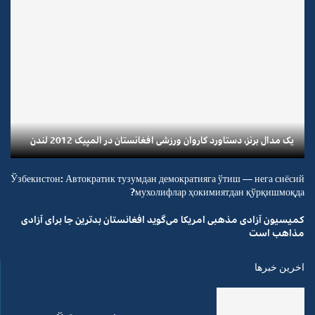
یک مدال برنز، دستاورد کاروان ورزشی افغانستان در المپیک 2012 لندن
Ўзбекистон: Автократик тузумдан демократияга ўтиш — нега сиёсий
мухолифлар ҳокимиятдан қўрқишмоқда?
کمیسیون آزادی مذهبی امریکا می‌گوید افغانستان بدترین جا برای آزادی
مذاهب است
اخرین خبرها