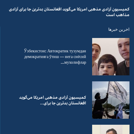
کمیسیون آزادی مذهبی امریکا می‌گوید افغانستان بدترین جا برای آزادی
مذاهب است
اخرین خبرها
Ўзбекистон: Автократик тузумдан
демократияга ўтиш — нега сиёсий
мухолифлар...
کمیسیون آزادی مذهبی امریکا می‌گوید
افغانستان بدترین جا برای...