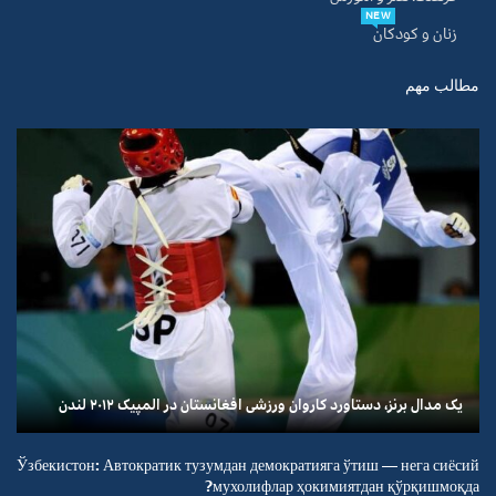
NEW
زنان و کودکان
مطالب مهم
یک مدال برنز، دستاورد کاروان ورزشی افغانستان در المپیک ۲۰۱۲ لندن
Ўзбекистон: Автократик тузумдан демократияга ўтиш — нега сиёсий
мухолифлар ҳокимиятдан қўрқишмоқда?