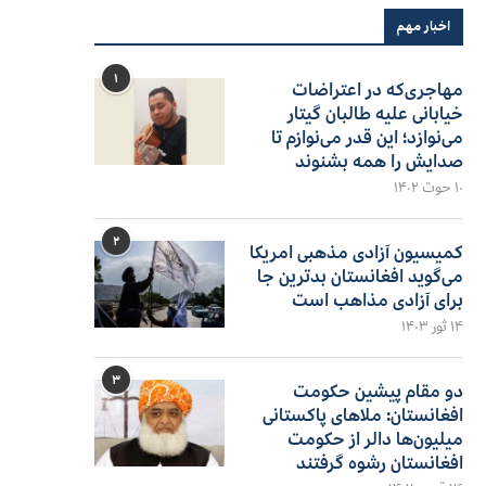
اخبار مهم
۱
مهاجری‌که در اعتراضات
خیابانی علیه طالبان گیتار
می‌نوازد؛ این قدر می‌نوازم تا
صدایش را همه بشنوند
۱۰ حوت ۱۴۰۲
۲
کمیسیون آزادی مذهبی امریکا
می‌گوید افغانستان بدترین جا
برای آزادی مذاهب است
۱۴ ثور ۱۴۰۳
۳
دو مقام پیشین حکومت
افغانستان: ملاهای پاکستانی
میلیون‌ها دالر از حکومت
افغانستان رشوه گرفتند