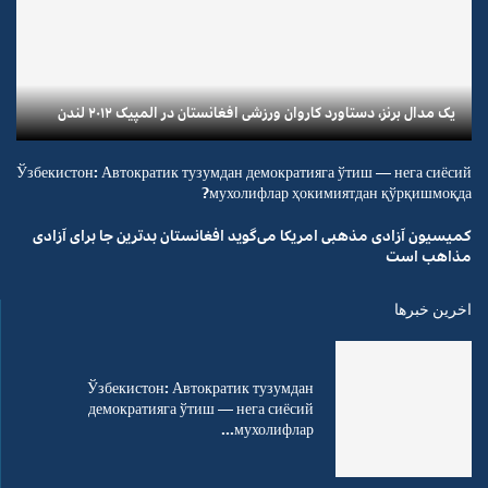
یک مدال برنز، دستاورد کاروان ورزشی افغانستان در المپیک ۲۰۱۲ لندن
Ўзбекистон: Автократик тузумдан демократияга ўтиш — нега сиёсий
мухолифлар ҳокимиятдан қўрқишмоқда?
کمیسیون آزادی مذهبی امریکا می‌گوید افغانستان بدترین جا برای آزادی
مذاهب است
اخرین خبرها
Ўзбекистон: Автократик тузумдан
демократияга ўтиш — нега сиёсий
мухолифлар...