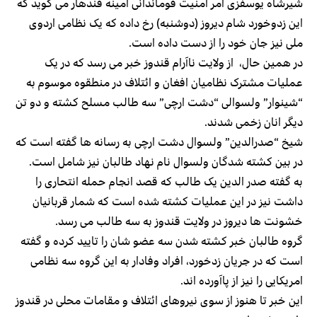
شیرشاه یوسفزی آمر امنیت قوماندانی امینه قندهار می گوید که
این زدوخورد شام دیروز (دوشنبه) رخ داده که یک نظامی اردوی
ملی نیز جان خود را از دست داده است.
در همین حال، از ولایت ناآرام قندوز خبر می رسد که در یک
عملیات مشترک نظامیان افغان و ائتلاف در منطقوه موسوم به
“شینوار” ولسوالی “دشت ارچی” سه طالب مسلح کشته و دو تن
دیگر انان زخمی شدند.
شیخ “صدرالدین” ولسوال دشت ارچی به رسانه ها گفته است که
در بین کشته شدگان ولسوال نام نهاد طالبان نیز شامل است.
به گفته صدر الدین یک طالب که قصد انجام حمله انتحاری را
داشت نیز در این عملیات کشته شده است که شمار قربانیان
خشونت ها دیروز در ولایت قندوز به سه طالب می رسد.
گروه طالبان خبر کشته شدن سه عضو شان را تایید کرده و گفته
است که در جریان زدخورد، افراد وفادار به این گروه سه نظامی
امریکایی را نیز از پاآورده اند.
این خبر تا هنوز از سوی نیروهای ائتلاف و مقامات محلی در قندوز