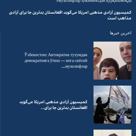
мухолифлар ҳокимиятдан қўрқишмоқда?
کمیسیون آزادی مذهبی امریکا می‌گوید افغانستان بدترین جا برای آزادی
مذاهب است
اخرین خبرها
Ўзбекистон: Автократик тузумдан
демократияга ўтиш — нега сиёсий
мухолифлар...
کمیسیون آزادی مذهبی امریکا می‌گوید
افغانستان بدترین جا برای...