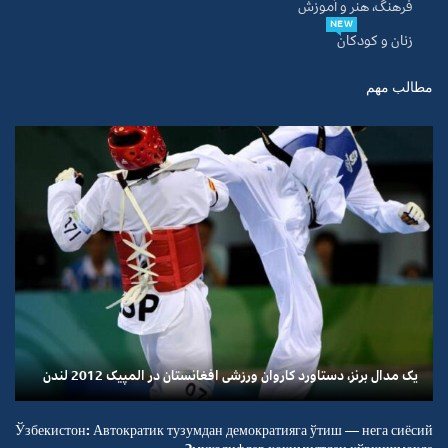
فرهنگ، هنر و آموزش
NEW
زنان و کودکان
مطالب مهم
یک مدال برنز، دستاورد کاروان ورزشی افغانستان در المپیک 2012 لندن
Ўзбекистон: Автократик тузумдан демократияга ўтиш — нега сиёсий