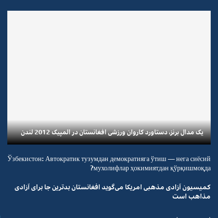
یک مدال برنز، دستاورد کاروان ورزشی افغانستان در المپیک 2012 لندن
Ўзбекистон: Автократик тузумдан демократияга ўтиш — нега сиёсий
мухолифлар ҳокимиятдан қўрқишмоқда?
کمیسیون آزادی مذهبی امریکا می‌گوید افغانستان بدترین جا برای آزادی
مذاهب است