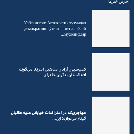
اخرین خبرها
Ўзбекистон: Автократик тузумдан
демократияга ўтиш — нега сиёсий
мухолифлар...
کمیسیون آزادی مذهبی امریکا می‌گوید
افغانستان بدترین جا برای...
مهاجری‌که در اعتراضات خیابانی علیه طالبان
گیتار می‌نوازد؛ این...