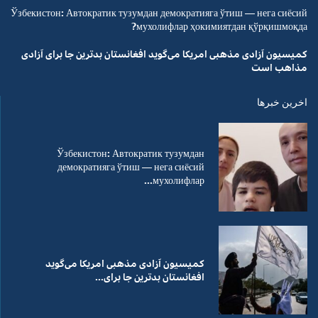
Ўзбекистон: Автократик тузумдан демократияга ўтиш — нега сиёсий
мухолифлар ҳокимиятдан қўрқишмоқда?
کمیسیون آزادی مذهبی امریکا می‌گوید افغانستان بدترین جا برای آزادی
مذاهب است
اخرین خبرها
Ўзбекистон: Автократик тузумдан
демократияга ўтиш — нега сиёсий
мухолифлар...
کمیسیون آزادی مذهبی امریکا می‌گوید
افغانستان بدترین جا برای...