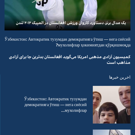
یک مدال برنز، دستاورد کاروان ورزشی افغانستان در المپیک ۲۰۱۲ لندن
Ўзбекистон: Автократик тузумдан демократияга ўтиш — нега сиёсий
мухолифлар ҳокимиятдан қўрқишмоқда?
کمیسیون آزادی مذهبی امریکا می‌گوید افغانستان بدترین جا برای آزادی
مذاهب است
اخرین خبرها
Ўзбекистон: Автократик тузумдан
демократияга ўтиш — нега сиёсий
мухолифлар...