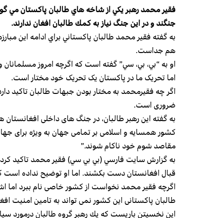
فقير محمد رهبر يكي از شاخه هاي طالبان پاكستان مي گوي
جنگند و در اين جنگ نياز به كمك طالبان افغان ندارند.
به گفته فقير محمد طالبان پاكستاني براي ادامه اين مبارزه
هم جداست.
او به “بي، بي، سي” گفته است كه اگرچه امروز مسلمانان و 
اما تحریک ما در پاکستان یک تحریک خود مختار است.
اگر چه فقيرمحمد به مختار بودن جبهات طالبان تاكيد دارد،
ضروری است.
به گفته اين رهبر طالبان، در جنگ های داخلی افغانستان ه
کشور همسایه و اسلامی بر تمامی جهان به ویژه برای جها
مقاصد شوم خود ناکام شوند.”
به گزارش سايت فارسي (بي بي سي) فقير محمد تاكيد کرد
قبال افغانستان دست بکشند. اما او توضیح نداده اس
اگرچه فقیر محمد نخواست از کشور خاصی نام ببرد اما اش
طالبان پاکستانی این کشور نمی تواند به تامین امنیت اف
اين نخسيتن باريست كه يك رهبر گروه طالبان درمورد سيا