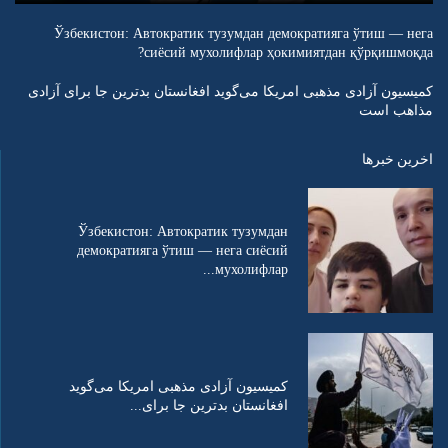
Ўзбекистон: Автократик тузумдан демократияга ўтиш — нега
сиёсий мухолифлар ҳокимиятдан қўрқишмоқда?
کمیسیون آزادی مذهبی امریکا می‌گوید افغانستان بدترین جا برای آزادی
مذاهب است
اخرین خبرها
Ўзбекистон: Автократик тузумдан
демократияга ўтиш — нега сиёсий
мухолифлар...
کمیسیون آزادی مذهبی امریکا می‌گوید
افغانستان بدترین جا برای...