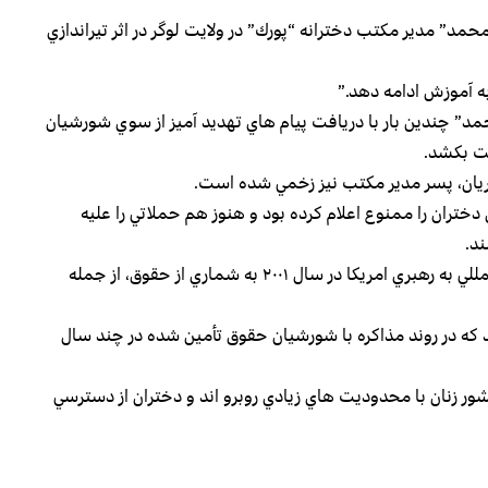
” مدير مكتب دخترانه “پورك” در ولايت لوگر در اثر تيراندازي
 آموزش ادامه دهد.”
د” چندين بار با دريافت پيام هاي تهديد آميز از سوي شورشيان
ست بكشد.
جريان، پسر مدير مكتب نيز زخمي شده است.
درت طالبان بين سال هاي ۱۳۷۵-۱۳۸۰ آموزش دختران را ممنوع اعلام كرده بود و هنوز هم حملاتي را عليه
د.
زنان پس از سقوط رژيم طالبان در پي حمله نيروهاي بين المللي به رهبري امريكا در سال ۲۰۰۱ به شماري از حقوق،‌ از جمله
د كه در روند مذاكره با شورشيان حقوق تأمين شده در چند سال
ور زنان با محدوديت هاي زيادي روبرو اند و دختران از دسترسي