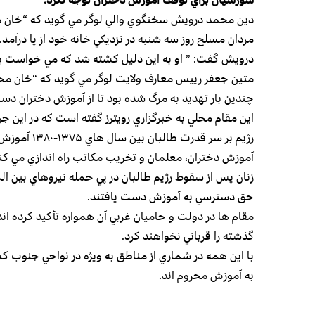
دين محمد درويش سخنگوي والي لوگر مي گويد كه “خان محمد
مردان مسلح روز سه شنبه در نزديكي خانه خود از پا درآمد.
درويش گفت: ” او به اين دليل كشته شد كه مي خواست به
متين جعفر رييس معارف ولايت لوگر مي گويد كه “خان محم
چندين بار تهديد به مرگ شده بود تا از آموزش دختران د
اين مقام محلي به خبرگزاري رويترز گفته است كه در اين 
رژيم بر سر ق
آموزش دختران، معلمان و تخريب مكاتب راه اندازي مي كنن
حق دسترسي به آموزش دست يافتند.
مقام ها در دولت و حاميان غربي آن همواره تأكيد كرده ان
گذشته را قرباني نخواهند كرد.
با اين همه در شماري از مناطق به ويژه در نواحي جنوب كش
به آموزش محروم اند.