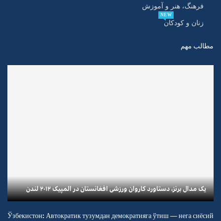
فرهنگ، هنر و آموزش
NEW
زنان و کودکان
مطالب مهم
یک مدال برنز، دستاورد کاروان ورزشی افغانستان در المپیک ۲۰۱۲ لندن
Ўзбекистон: Автократик тузумдан демократияга ўтиш — нега сиёсий