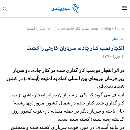
Home
»
Blog
»
انفجار بمب كنار جاده، سربازان خارجي را كشت
افغانستان
انفجار بمب كنار جاده، سربازان خارجي را كشت
۴ جوزا ۱۳۹۰
در اثر انفجار دو بمب كار گذاري شده در كنار جاده،‌ دو سرباز
زير فرمان نيروهاي بين المللي كمك به امنيت (آيساف) در كشور
كشته شده اند.
آيساف مي گويد كه يكي از سربازان در اثر انفجار ناشي از بمب
كار گذاري شده كنار جاده در شمال كشور امروز (چهارشنبه)
جان باخته و سرباز ديگر در حمله مشابه در جنوب كشور روز
گذشته (سه شنبه) كشته شده است.
در بيانيه آيساف در مورد هويت سربازان كشته شده و همچنين