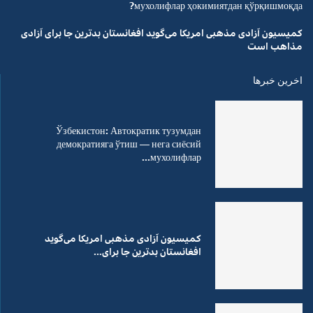
мухолифлар ҳокимиятдан қўрқишмоқда?
کمیسیون آزادی مذهبی امریکا می‌گوید افغانستان بدترین جا برای آزادی
مذاهب است
اخرین خبرها
Ўзбекистон: Автократик тузумдан
демократияга ўтиш — нега сиёсий
мухолифлар...
کمیسیون آزادی مذهبی امریکا می‌گوید
افغانستان بدترین جا برای...