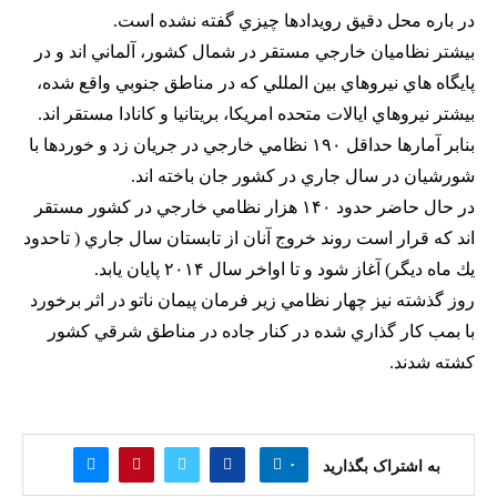
در باره محل دقيق رويدادها چيزي گفته نشده است.
بيشتر نظاميان خارجي مستقر در شمال كشور، آلماني اند و در
پايگاه هاي نيروهاي بين المللي كه در مناطق جنوبي واقع شده،‌
بيشتر نيروهاي ايالات متحده امريكا،‌ بريتانيا و كانادا مستقر اند.
بنابر آمارها حداقل ۱۹۰ نظامي خارجي در جريان زد و خوردها با
شورشيان در سال جاري در كشور جان باخته اند.
در حال حاضر حدود ۱۴۰ هزار نظامي خارجي در كشور مستقر
اند كه قرار است روند خروج آنان از تابستان سال جاري ( تاحدود
يك ماه ديگر) آغاز شود و تا اواخر سال ۲۰۱۴ پايان يابد.
روز گذشته نيز چهار نظامي زير فرمان پيمان ناتو در اثر برخورد
با بمب كار گذاري شده در كنار جاده در مناطق شرقي كشور
كشته شدند.
۰
به اشتراک بگذارید