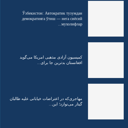
Ўзбекистон: Автократик тузумдан
демократияга ўтиш — нега сиёсий
мухолифлар...
کمیسیون آزادی مذهبی امریکا می‌گوید
افغانستان بدترین جا برای...
مهاجری‌که در اعتراضات خیابانی علیه طالبان
گیتار می‌نوازد؛ این...