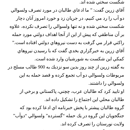
شكست سختي شده اند.
آقاي زرين گفت: ” ما ادعاي طالبان در مورد تصرف ولسوالي
دو آب را رد مي كنيم، در جريان زد و خورد امروز آنان دچار
شكست سختي شده و نه تنها ولسوالي را تصرف نكرده، علاوه
بر آن مناطقي كه پيش از اين از آنجا اهداف دولتي مورد حمله
راكتي قرار مي گرفت به دست نيروهاي دولتي افتاده است.”
آقاي زرين به خبرگزاري بخدي گفت كه با رسيدن نيروهاي
كمكي اين شكست به شورشيان وارد شده است.
به گفته زرين از چند روز بدين سو نزديك به 900 طالب مسلح در
مربوطات ولسوالي دو آب تجمع كرده و قصد حمله به اين
ولسوالي را داشتند.
او تاييد كرد كه طالبان عرب، چچني، پاكستاني و برخي از
طالبان محلي اين اجتماع را تشكيل داده اند.
گروه طالبان پيشتر با پخش خبرنامه اي ادعا كرده بود كه
جنگجويان اين گروه در يك حمله “گسترده” ولسوالي “دوآب”
ولايت نورستان را تصرف كرده اند.