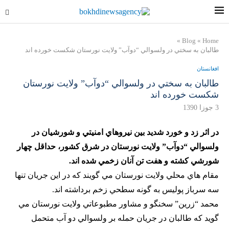
»
Blog
»
Home
طالبان به سختي در ولسوالي “دوآب” ولايت نورستان شكست خورده اند
افغانستان
طالبان به سختي در ولسوالي “دوآب” ولايت نورستان
شكست خورده اند
3 جوزا 1390
در اثر زد و خورد شديد بين نيروهاي امنيتي و شورشيان در
ولسوالي “دوآب”‌ ولايت نورستان در شرق كشور، حداقل چهار
شورشي كشته و هفت تن آنان زخمي شده اند.
مقام هاي محلي ولايت نورستان مي گويند كه در اين جريان تنها
سه سرباز پوليس به گونه سطحي زخم برداشته اند.
محمد “زرين” سخنگو و مشاور مطبوعاتي ولايت نورستان مي
گويد كه طالبان در جريان حمله بر ولسوالي دو آب متحمل