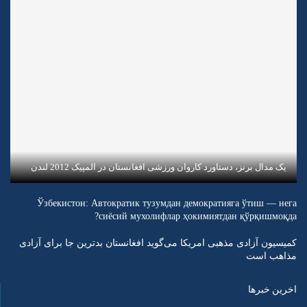
یک مدال برنز، دستاورد کاروان ورزشی افغانستان در المپیک 2012 لندن
Ўзбекистон: Автократик тузумдан демократияга ўтиш — нега
сиёсий мухолифлар ҳокимиятдан қўрқишмоқда?
کمیسیون آزادی مذهبی امریکا می‌گوید افغانستان بدترین جا برای آزادی
مذاهب است
اخرین خبرها