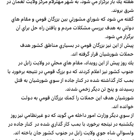
هفته يك بار برگزار مي شود، به شهر مهترلام مركز ولايت لغمان در
شرق بروند.
گفته مي شود كه شوراي مشورتي بين بزرگان قومي و مقام هاي
دولتي به هدف بررسي مشكلات مردم و يافتن راه حل براي آن
برگزار مي شود.
پيش از اين نيز بزرگان قومي در بسياري مناطق كشور هدف
حملات شورشيان قرار گرفته اند.
يك روز پيش از اين رويداد، مقام هاي محلي در ولايت زابل در
جنوب كشور نيز اعلام كردند كه دو بزرگ قومي در نتيجه برخورد با
بمب كار گذاشته شده در كنار جاده از سوي شورشيان به قتل
رسيدند و پنج تن ديگر زخمي شدند.
شورشيان هدف اين حملات را كمك بزرگان قومي به دولت
خوانده اند.
از سوي ديگر وزارت امور داخله مي گويد كه دو غيرنظامي نيز روز
يكشنبه در نيتجه برخورد با بمب كار گذاري شده در كنار جاده در
ولسوالي شاه جوي ولايت زابل در جنوب كشور جان باخته اند.