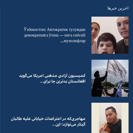
اخرین خبرها
Ўзбекистон: Автократик тузумдан
демократияга ўтиш — нега сиёсий
мухолифлар...
کمیسیون آزادی مذهبی امریکا می‌گوید
افغانستان بدترین جا برای...
مهاجری‌که در اعتراضات خیابانی علیه طالبان
گیتار می‌نوازد؛ این...