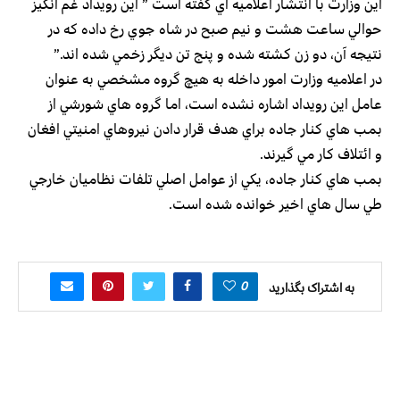
اين وزارت با انتشار اعلاميه اي گفته است ” اين رويداد غم انگيز
حوالي ساعت هشت و نيم صبح در شاه جوي رخ داده كه در
نتيجه آن، دو زن كشته شده و پنج تن ديگر زخمي شده اند.”
در اعلاميه وزارت امور داخله به هيچ گروه مشخصي به عنوان
عامل اين رويداد اشاره نشده است، اما گروه هاي شورشي از
بمب هاي كنار جاده براي هدف قرار دادن نيروهاي امنيتي افغان
و ائتلاف كار مي گيرند.
بمب هاي كنار جاده، يكي از عوامل اصلي تلفات نظاميان خارجي
طي سال هاي اخير خوانده شده است.
0
به اشتراک بگذارید