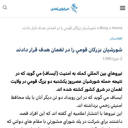
Home
»
Blog
»
شورشيان بزرگان قومي را در لغمان هدف قرار دادند
افغانستان
شورشيان بزرگان قومي را در لغمان هدف قرار دادند
2 جوزا 1390
نيروهاي بين المللي كمك به امنيت (آيساف) مي گويد كه در
نتيجه حمله شورشيان عصرروز يكشنبه دو بزرگ قومي در ولايت
لغمان در شرق كشور كشته شده اند.
آيساف مي گويد كه در اين رويداد دو تن ديگر آنان با يك محافظ
امنيتي زخمي برداشته اند.
اين نيروها با انتشار اعلاميه اي گفته اند كه اين افراد قصد
داشتند براي شركت در يك شوراي مشورتي با مقام هاي دولتي كه