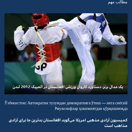
مطالب مهم
یک مدال برنز، دستاورد کاروان ورزشی افغانستان در المپیک 2012 لندن
Ўзбекистон: Автократик тузумдан демократияга ўтиш — нега сиёсий
мухолифлар ҳокимиятдан қўрқишмоқда?
کمیسیون آزادی مذهبی امریکا می‌گوید افغانستان بدترین جا برای آزادی
مذاهب است