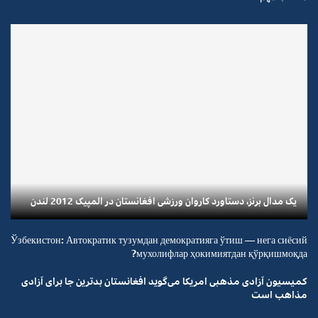
یک مدال برنز، دستاورد کاروان ورزشی افغانستان در المپیک 2012 لندن
Ўзбекистон: Автократик тузумдан демократияга ўтиш — нега сиёсий
мухолифлар ҳокимиятдан қўрқишмоқда?
کمیسیون آزادی مذهبی امریکا می‌گوید افغانستان بدترین جا برای آزادی
مذاهب است