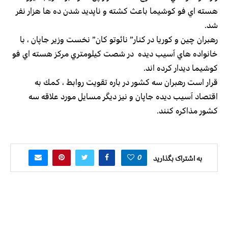
هسته اي فو كوشيما باعث كشته و ناپديد شدن ده ها هزار نفر
شد.
رهبران چين و كوريا در كنار” نائوتو كان” نخست وزير جاپان ، با
خانواده هاي آسيب ديده در شصت كيلومتري مركز هسته اي فو
كوشيما ديدار كرده اند.
قرار است رهبران سه کشور در باره تقویت روابط ، كمك به
اقتصاد آسيب ديده جاپان و نيز ديگر مسايل مورد علاقه سه
كشور مذاكره كنند.
0
به اشتراک بگذارید