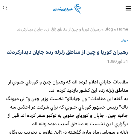
Home
»
Blog
»
رهبران كوريا و چين از مناطق زلزله زده جاپان ديداركردند
جهان
رهبران كوريا و چين از مناطق زلزله زده جاپان ديداركردند
31 ثور 1390
مقامات جاپاني اعلام كرده اند كه رهبران چين و كورياي جنوبي از
مناطق زلزله زده اين كشور بازديد كرده اند.
به گفته اين مقامات” ون جيابائو” نخست وزير چين و” لي ميونگ
باك” رييس جمهور كورياي جنوبي كه براي شركت در اجلاس سه
جانبه چين ، جاپان و كورياي جنوبي به توكيو سفر كرده اند قبل از
برگزاري ا ين نشست به مناطق آسيب ديده رفته اند.
زلزله و سونامي ماه مارچ گذشته در ژاپن علاوه بر تخريب نيروگاه