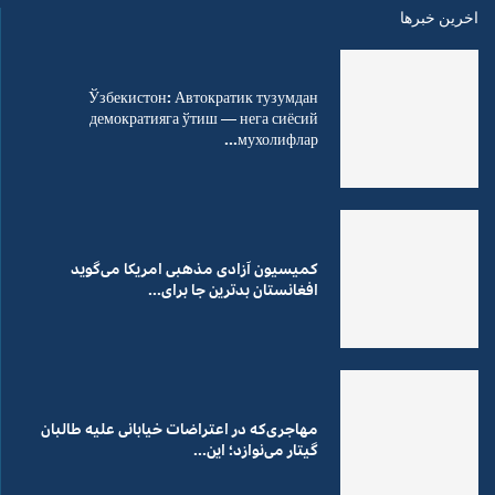
اخرین خبرها
Ўзбекистон: Автократик тузумдан
демократияга ўтиш — нега сиёсий
мухолифлар...
کمیسیون آزادی مذهبی امریکا می‌گوید
افغانستان بدترین جا برای...
مهاجری‌که در اعتراضات خیابانی علیه طالبان
گیتار می‌نوازد؛ این...