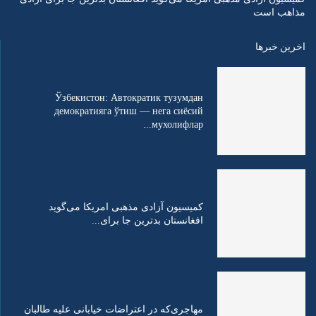
مذاهب است
اخرین خبرها
Ўзбекистон: Автократик тузумдан
демократияга ўтиш — нега сиёсий
мухолифлар...
کمیسیون آزادی مذهبی امریکا می‌گوید
افغانستان بدترین جا برای...
مهاجری‌که در اعتراضات خیابانی علیه طالبان