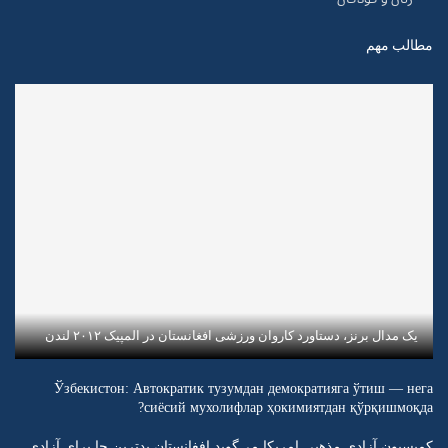
مطالب مهم
یک مدال برنز، دستاورد کاروان ورزشی افغانستان در المپیک ۲۰۱۲ لندن
Ўзбекистон: Автократик тузумдан демократияга ўтиш — нега
сиёсий мухолифлар ҳокимиятдан қўрқишмоқда?
کمیسیون آزادی مذهبی امریکا می‌گوید افغانستان بدترین جا برای آزادی