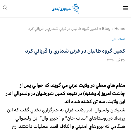
Home
»
Blog
»
كمين گروه طالبان در غزني شماري را قرباني كرد
افغانستان
كمين گروه طالبان در غزني شماري را قرباني كرد
۲۶ ثور ۱۳۹۰
مقام هاي محلي در ولايت غزني مي گويند كه حوالي پس از
چاشت امروز (دوشنبه) در نتيجه كمين شورشيان در ولسوالي اندر
اين ولايت، سه تن كشته شده اند.
شيرخان ولسوال اندر ولايت غزني به خبرگزاري بخدي گفت كه اين
رويداد در روستاهاي “ساب خان” و “خيرو وال” اين ولسوالي
هنگامي كه نيروهاي امنيتي و ائتلاف قصد عمليات داشتند، رخ