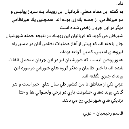
داد.
به گفته اين مقام محلي، قربانيان اين رويداد يك سرباز پوليس و
دو غيرنظامي، از جمله يك زن بوده اند. همچنين يك غيرنظامي
ديگر در اين جريان زخمي شده است.
شيرخان مي گويد كه قربانيان اين رويداد در نتيجه حمله شورشيان
جان باخته اند كه پيش از آغاز عمليات نظامي آنان در مسير راه
نيروهاي امنيتي، كمين گرفته بودند.
هنوز روشن نيست كه شورشيان نيز در اين جريان متحمل تلفات
شده اند يا خير. طالبان و ديگر گروه هاي شورشي در مورد اين
رويداد چيزي نگفته اند.
غزني يكي از مناطق ناامن كشور طي سال هاي اخير است و هر
گاهي رويدادهاي خشونت باري در برخي ولسوالي ها و حتا
نزديكي هاي شهرغزني رخ مي دهد.
قاسم رحيميان – غزني