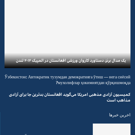
یک مدال برنز، دستاورد کاروان ورزشی افغانستان در المپیک ۲۰۱۲ لندن
Ўзбекистон: Автократик тузумдан демократияга ўтиш — нега сиёсий
мухолифлар ҳокимиятдан қўрқишмоқда?
کمیسیون آزادی مذهبی امریکا می‌گوید افغانستان بدترین جا برای آزادی
مذاهب است
اخرین خبرها