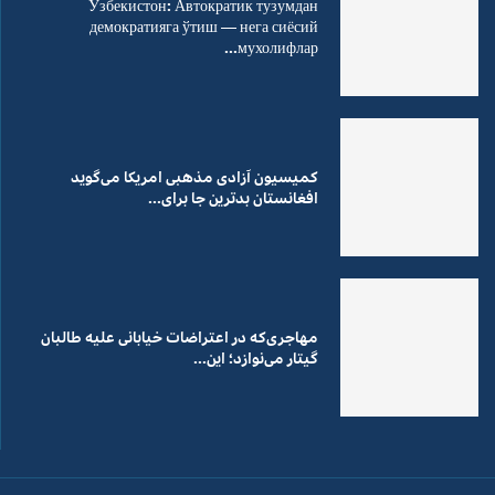
Ўзбекистон: Автократик тузумдан
демократияга ўтиш — нега сиёсий
мухолифлар...
کمیسیون آزادی مذهبی امریکا می‌گوید
افغانستان بدترین جا برای...
مهاجری‌که در اعتراضات خیابانی علیه طالبان
گیتار می‌نوازد؛ این...