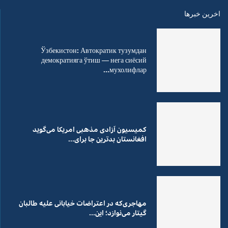
اخرین خبرها
Ўзбекистон: Автократик тузумдан
демократияга ўтиш — нега сиёсий
мухолифлар...
کمیسیون آزادی مذهبی امریکا می‌گوید
افغانستان بدترین جا برای...
مهاجری‌که در اعتراضات خیابانی علیه طالبان
گیتار می‌نوازد؛ این...