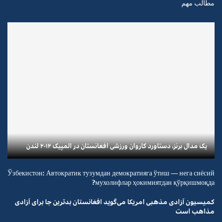
مطالب مهم
یک مدال برنز، دستاورد کاروان ورزشی افغانستان در المپیک ۲۰۱۲ لندن
Ўзбекистон: Автократик тузумдан демократияга ўтиш — нега сиёсий
мухолифлар ҳокимиятдан қўрқишмоқда?
کمیسیون آزادی مذهبی امریکا می‌گوید افغانستان بدترین جا برای آزادی
مذاهب است