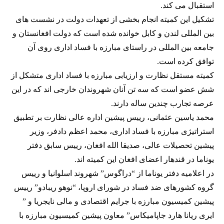
استقبال می کند.
تشکیل این کمیته انجام بخشی از تعهدات دولت در نشست های
بین المللی لندن و کابل خوانده شده است که دولت افغانستان و
جامعه بین المللی در راستای مبارزه با فساد اداری روی آن
توافق کرده است.
کمیته مستقل نظارت و ارزیابی مبارزه با فساد اداری متشکل از
شش عضو است که سه تن آنان شهروندان خارجی اند که در این
عرصه تجارب چندین ساله دارند.
محمد یاسین عثمانی، رییس پیشین اداره عالی نظارت بر تطبیق
استراتیژی مبارزه با فساد اداری، محمد اعظم دادفر، وزیر
پیشین تحصیلات عالی، صدیقا الله افغان، رییس سابق دفتر
یوناما در قندهار اعضای افغان این کمیته اند.
در اعلامیه دفتر یوناما از “دراگوس” شهروند اسلوانیا و رییس
گروه کشورهای ضد فساد در شورای اروپا، “نوهو ریبادو” رییس
پیشین کمیسیون مبارزه با جرایم اقتصادی و مالی نایجریا و ”
ایری ریانا هارد جاپامیکاس” معاون پیشین کمیسیون مبارزه با