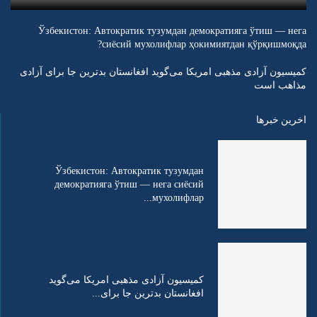
Ўзбекистон: Автократик тузумдан демократияга ўтиш — нега
сиёсий мухолифлар ҳокимиятдан қўрқишмоқда?
کمیسیون آزادی مذهبی امریکا می‌گوید افغانستان بدترین جا برای آزادی
مذاهب است
اخرین خبرها
Ўзбекистон: Автократик тузумдан
демократияга ўтиш — нега сиёсий
мухолифлар...
کمیسیون آزادی مذهبی امریکا می‌گوید
افغانستان بدترین جا برای...