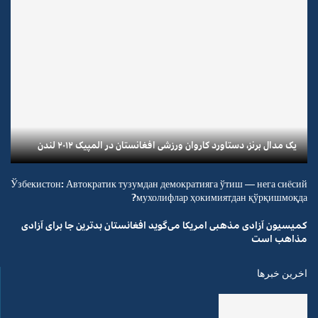
یک مدال برنز، دستاورد کاروان ورزشی افغانستان در المپیک ۲۰۱۲ لندن
Ўзбекистон: Автократик тузумдан демократияга ўтиш — нега сиёсий
мухолифлар ҳокимиятдан қўрқишмоқда?
کمیسیون آزادی مذهبی امریکا می‌گوید افغانستان بدترین جا برای آزادی
مذاهب است
اخرین خبرها