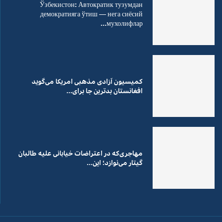
Ўзбекистон: Автократик тузумдан
демократияга ўтиш — нега сиёсий
мухолифлар...
کمیسیون آزادی مذهبی امریکا می‌گوید
افغانستان بدترین جا برای...
مهاجری‌که در اعتراضات خیابانی علیه طالبان
گیتار می‌نوازد؛ این...