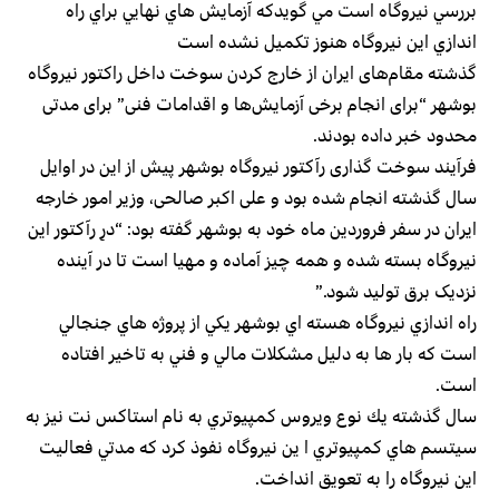
بررسي نيروگاه است مي گويدكه آزمايش هاي نهايي براي راه
اندازي اين نيروگاه هنوز تكميل نشده است
گذشته مقام‌های ایران از خارج کردن سوخت داخل راکتور نیروگاه
بوشهر “برای انجام برخی آزمایش‌ها و اقدامات فنی” برای مدتی
محدود خبر داده بودند.
فرآیند سوخت گذاری رآکتور نیروگاه بوشهر پیش از این در اوایل
سال گذشته انجام شده بود و علی اکبر صالحی، وزیر امور خارجه
ایران در سفر فروردین ماه خود به بوشهر گفته بود: “درِ رآکتور این
نیروگاه بسته شده و همه چیز آماده و مهیا است تا در آینده
نزدیک برق تولید شود.”
راه اندازي نيروگاه هسته اي بوشهر يكي از پروژه هاي جنجالي
است كه بار ها به دليل مشكلات مالي و فني به تاخير افتاده
است.
سال گذشته يك نوع ويروس كمپيوتري به نام استاكس نت نيز به
سيتسم هاي كمپيوتري ا ين نيروگاه نفوذ كرد كه مدتي فعاليت
اين نيروگاه را به تعويق انداخت.