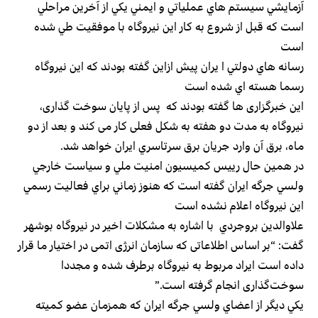
آزمايشي سيستم هاي عملياتي و ايمني يكي از آخرين مراحلي
است كه قبل از شروع به كار اين نيروگاه با موفقيت طي شده
است
رسانه هاي دولتي ا يران پيش ازاين گفته بودند كه اين نيروگاه
رسما هسته اي شده است
این خبرگزاری ها گفته بودند كه پس از پایان سوخت گذاری،
نیروگاه به مدت دو هفته به شکل فعلی کار می کند و بعد از دو
ماه، برق آن وارد جريان برق سرتاسري ايران خواهد شد.
در همين حال رييس كميسيون امنيت ملي و سياست خارجي
ولسي جرگه ايران گفته است كه هنوز زماني براي فعاليت رسمي
اين نيروگاه اعلام نشده است
علاوالدين بروجردي با اشاره به مشکلات اخیر در نیروگاه بوشهر
گفت: “بر اساس اطلاعاتی که سازمان انرژی اتمی در اختیار ما قرار
داده است ایراد مربوط به نیروگاه برطرف شده و مجددا
سوخت‌گذاری انجام گرفته است.”
يكي ديگر از اعضاي ولسي جرگه ايران كه همزمان عضو كميته